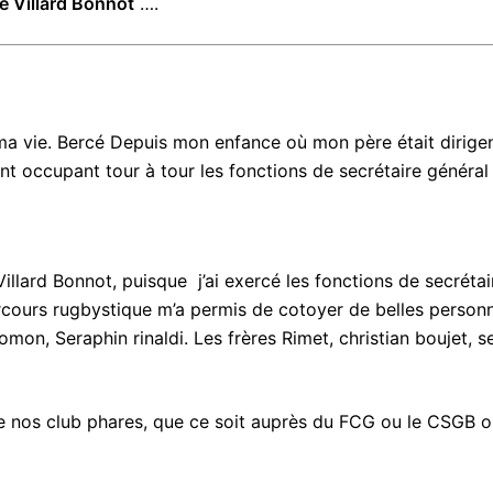
 Villard Bonnot
….
 ma vie. Bercé Depuis mon enfance où mon père était dirige
gent occupant tour à tour les fonctions de secrétaire général
llard Bonnot, puisque j’ai exercé les fonctions de secrétair
rcours rugbystique m’a permis de cotoyer de belles personn
on, Seraphin rinaldi. Les frères Rimet, christian boujet, se
 de nos club phares, que ce soit auprès du FCG ou le CSGB o