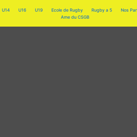
U14
U16
U19
Ecole de Rugby
Rugby a 5
Nos Par
Ame du CSGB