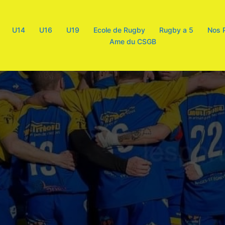
U14
U16
U19
Ecole de Rugby
Rugby a 5
Nos 
Ame du CSGB