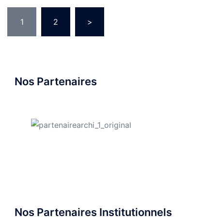
Pagination
1
2
>
des
publications
Nos Partenaires
Nos Partenaires Institutionnels