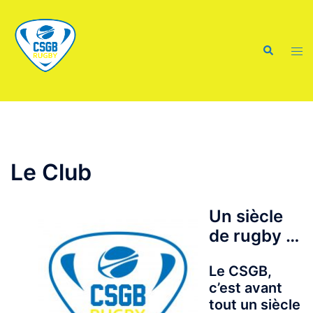
Aller
au
contenu
Recherche
Ouvr
le
men
Le Club
Un siècle
de rugby …
Le CSGB,
c’est avant
tout un siècle