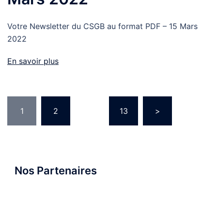
Votre Newsletter du CSGB au format PDF – 15 Mars
2022
En savoir plus
Pagination
1
2
…
13
>
des
publications
Nos Partenaires