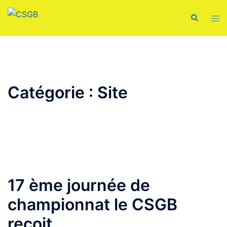
Aller
Recherche
Ouvr
au
le
contenu
men
Catégorie :
Site
17 ème journée de
championnat le CSGB
reçoit