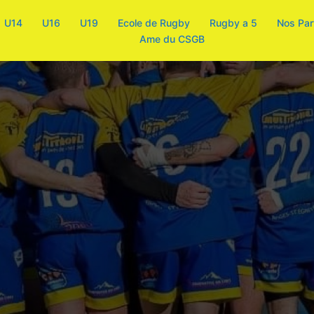
U14
U16
U19
Ecole de Rugby
Rugby a 5
Nos Par
Ame du CSGB