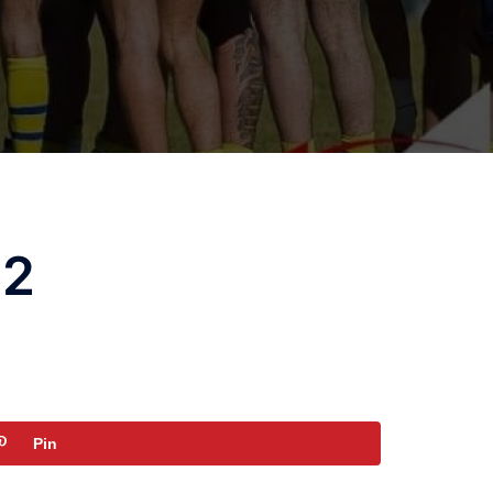
22
Pin