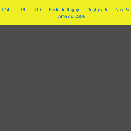
U14
U16
U19
Ecole de Rugby
Rugby a 5
Nos Par
Ame du CSGB