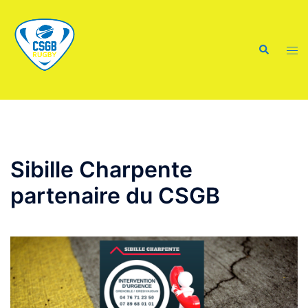
Aller
au
contenu
Recherche
Ouvr
le
men
Sibille Charpente
partenaire du CSGB