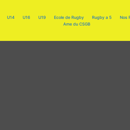
U14
U16
U19
Ecole de Rugby
Rugby a 5
Nos 
Ame du CSGB