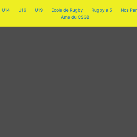
U14
U16
U19
Ecole de Rugby
Rugby a 5
Nos Par
Ame du CSGB