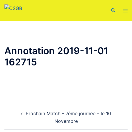
Aller
Recherche
Ouvr
au
le
contenu
men
Annotation 2019-11-01
162715
Navigation
Prochain Match – 7éme journée – le 10
d’article
Novembre