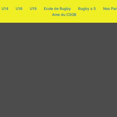
U14
U16
U19
Ecole de Rugby
Rugby a 5
Nos Par
Ame du CSGB