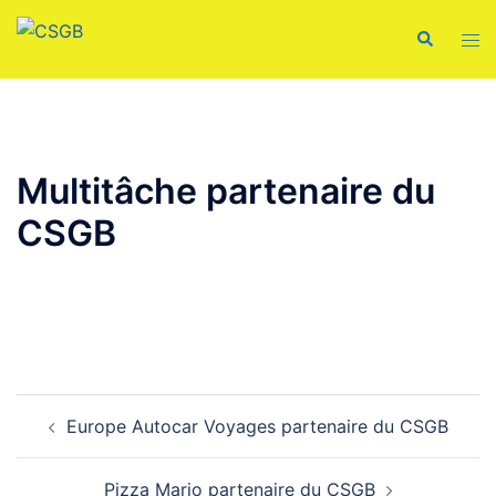
Aller
Recherche
Ouvr
au
le
contenu
men
Multitâche partenaire du
CSGB
Navigation
Europe Autocar Voyages partenaire du CSGB
d’article
Pizza Mario partenaire du CSGB