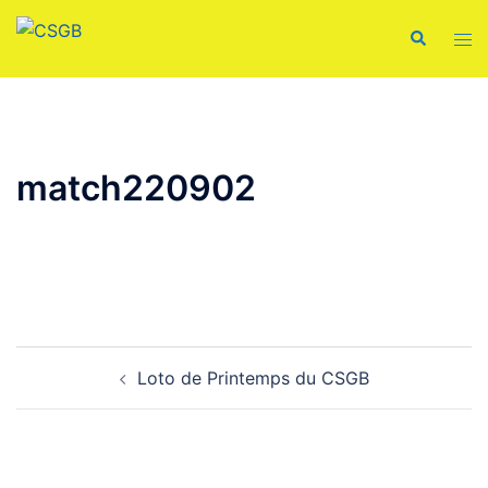
Aller
Recherche
Ouvr
au
le
contenu
men
match220902
Navigation
Loto de Printemps du CSGB
d’article