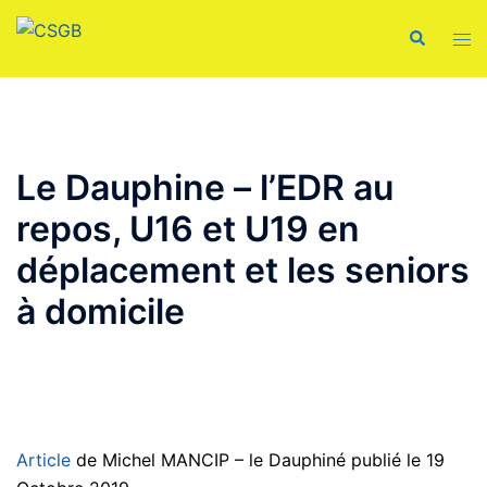
Aller
Recherche
Ouvr
au
le
contenu
men
Le Dauphine – l’EDR au
repos, U16 et U19 en
déplacement et les seniors
à domicile
Article
de Michel MANCIP – le Dauphiné publié le 19