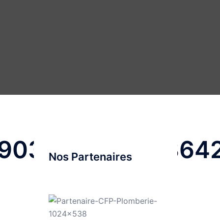
4690388623924364
Nos Partenaires