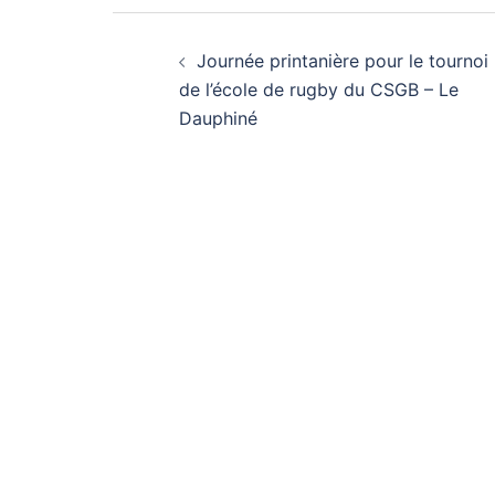
Navigation
Journée printanière pour le tournoi
d’article
de l’école de rugby du CSGB – Le
Dauphiné