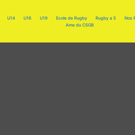
U14
U16
U19
Ecole de Rugby
Rugby a 5
Nos 
Ame du CSGB