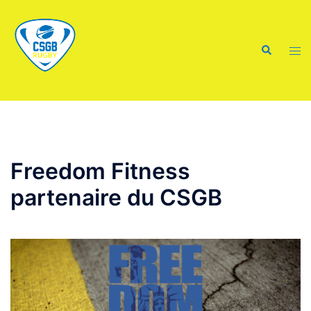
Aller
au
contenu
Recherche
Ouvr
le
men
Freedom Fitness
partenaire du CSGB