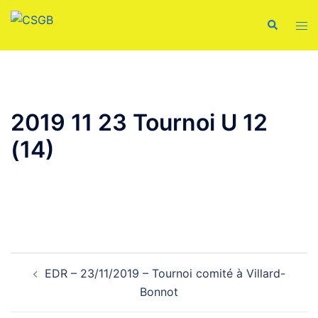
Aller
Recherche
Ouvr
au
le
contenu
men
2019 11 23 Tournoi U 12
(14)
Navigation
EDR – 23/11/2019 – Tournoi comité à Villard-
d’article
Bonnot