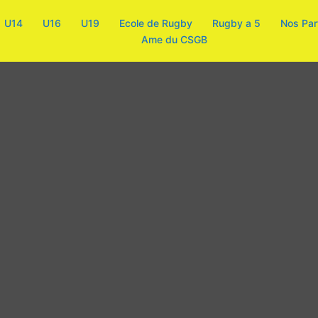
U14
U16
U19
Ecole de Rugby
Rugby a 5
Nos Par
Ame du CSGB